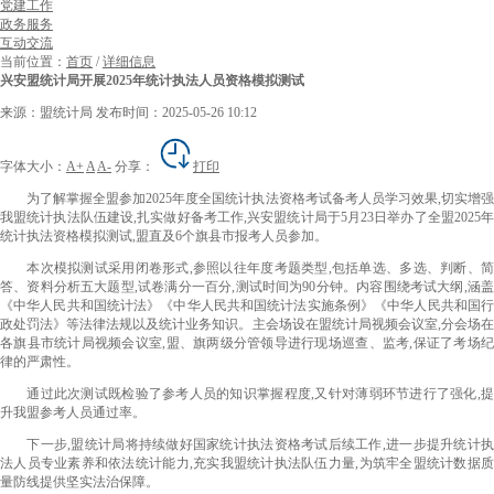
党建工作
政务服务
互动交流
当前位置：
首页
/
详细信息
兴安盟统计局开展2025年统计执法人员资格模拟测试
来源：盟统计局
发布时间：2025-05-26 10:12
字体大小：
A+
A
A-
分享：
打印
为了解掌握全盟参加2025年度全国统计执法资格考试备考人员学习效果,切实增强
我盟统计执法队伍建设,扎实做好备考工作,兴安盟统计局于5月23日举办了全盟2025年
统计执法资格模拟测试,盟直及6个旗县市报考人员参加。
本次模拟测试采用闭卷形式,参照以往年度考题类型,包括单选、多选、判断、简
答、资料分析
五
大题型,试卷满分一百分,测试时间为90分钟。内容围绕考试大纲,涵
《中华人民共和国统计法》
《中华人民共和国统计法实施条例》
《中华人民共和国
政处罚法》等法律法规以及统计业务知识。主会场设在盟统计局视频会议室,分会场在
各旗县市统计局视频会议室,盟、旗两级分管领导进行现场巡查、监考,保证
了
考场
律的严肃性。
通过此次测试既检验了参考人员
的
知识掌握程度,又针对薄弱环节进行
了
强化,
升我盟参考人员通过率。
下一步,盟统计局将持续做好国家统计执法资格考试后续工作,进一步提升统计执
法人员专业素养和依法统计能力,充实我盟统计执法队伍力量,为筑牢全盟统计数据质
量防线提供坚实法治保障。